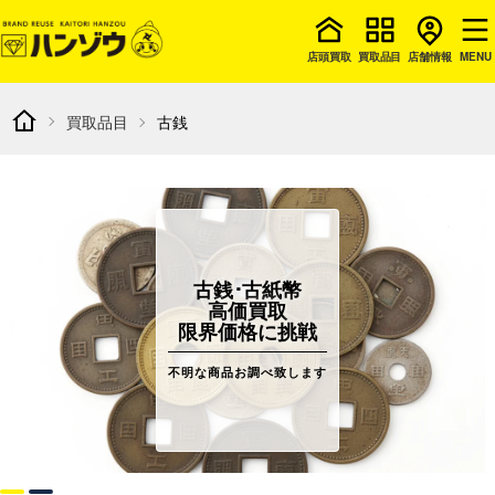
店頭買取
買取品目
店舗情報
MENU
買取品目
古銭
古銭･古紙幣
高価買取
限界価格に挑戦
不明な商品お調べ致します