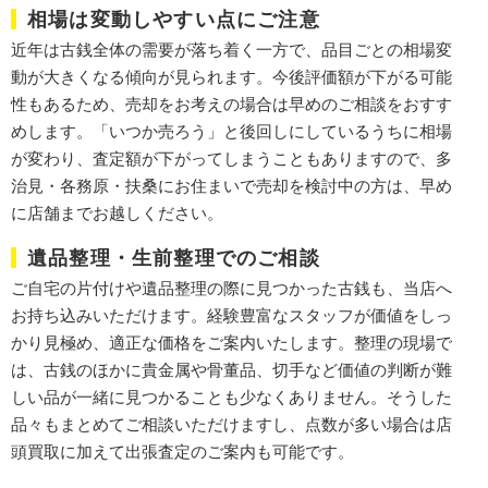
相場は変動しやすい点にご注意
近年は古銭全体の需要が落ち着く一方で、
品目ごとの相場変
動が大きくなる傾向
が見られます。今後評価額が下がる可能
性もあるため、
売却をお考えの場合は早めのご相談
をおすす
めします。「いつか売ろう」と後回しにしているうちに相場
が変わり、査定額が下がってしまうこともありますので、多
治見・各務原・扶桑にお住まいで売却を検討中の方は、早め
に店舗までお越しください。
遺品整理・生前整理でのご相談
ご自宅の片付けや遺品整理の際に見つかった古銭も、当店へ
お持ち込みいただけます。経験豊富なスタッフが価値をしっ
かり見極め、
適正な価格をご案内
いたします。整理の現場で
は、古銭のほかに貴金属や骨董品、切手など価値の判断が難
しい品が一緒に見つかることも少なくありません。そうした
品々もまとめてご相談いただけますし、点数が多い場合は店
頭買取に加えて出張査定のご案内も可能です。