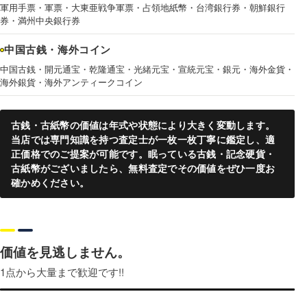
軍用手票・軍票・大東亜戦争軍票・占領地紙幣・台湾銀行券・朝鮮銀行
券・満州中央銀行券
中国古銭・海外コイン
中国古銭・開元通宝・乾隆通宝・光緒元宝・宣統元宝・銀元・海外金貨・
海外銀貨・海外アンティークコイン
古銭・古紙幣の価値は年式や状態により大きく変動します。
当店では専門知識を持つ査定士が一枚一枚丁寧に鑑定し、適
正価格でのご提案が可能です。眠っている古銭・記念硬貨・
古紙幣がございましたら、無料査定でその価値をぜひ一度お
確かめください。
価値を見逃しません。
1点から大量まで歓迎です!!