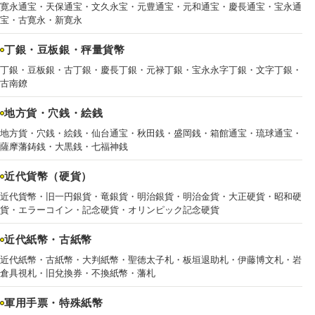
寛永通宝・天保通宝・文久永宝・元豊通宝・元和通宝・慶長通宝・宝永通
宝・古寛永・新寛永
丁銀・豆板銀・秤量貨幣
丁銀・豆板銀・古丁銀・慶長丁銀・元禄丁銀・宝永永字丁銀・文字丁銀・
古南鐐
地方貨・穴銭・絵銭
地方貨・穴銭・絵銭・仙台通宝・秋田銭・盛岡銭・箱館通宝・琉球通宝・
薩摩藩鋳銭・大黒銭・七福神銭
近代貨幣（硬貨）
近代貨幣・旧一円銀貨・竜銀貨・明治銀貨・明治金貨・大正硬貨・昭和硬
貨・エラーコイン・記念硬貨・オリンピック記念硬貨
近代紙幣・古紙幣
近代紙幣・古紙幣・大判紙幣・聖徳太子札・板垣退助札・伊藤博文札・岩
倉具視札・旧兌換券・不換紙幣・藩札
軍用手票・特殊紙幣