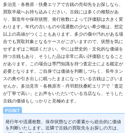
多治見・各務原・扶桑エリアで古銭の売却先をお探しなら、
買取半蔵へお持ち込みください。古銭には多くの種類があ
り、
製造年や保存状態、発行枚数
によって評価額は大きく変
わります。年代の古いものや流通数の少ない希少種は、
想定
以上の高値がつくこともあります
。多少の傷や汚れがある場
合でも
買取対象となるケース
がございますので、状態を気に
せずまずはご相談ください。中には歴史的・文化的な価値を
持つ古銭もあり、そうした品は
非常に高い評価額
となること
があります。この場合は
専門知識を持つ査定士による鑑定
が
必要となります。ご自身では価値を判断しづらく、長年タン
スの奥や引き出しに眠ったままになっている古銭はございま
せんか。多治見市・各務原市・丹羽郡扶桑町エリアで「査定
が丁寧で高い」とお声をいただいている当店なら、そうした
古銭の価値もしっかりと見極めます。
発行年や流通枚数、保存状態などの要素から
総合的に価値
を判断
いたします。近隣で古銭の買取先をお探しの方は、