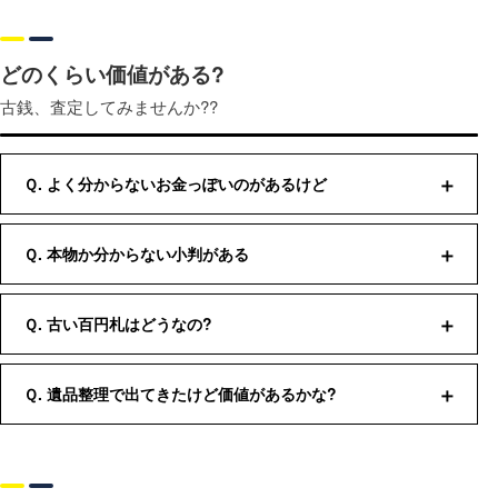
どのくらい価値がある?
古銭、査定してみませんか??
Ｑ. よく分からないお金っぽいのがあるけど
古銭はとても多くの種類や形があり、知識が無いと仕分
Ｑ. 本物か分からない小判がある
けなどは難しくなります。 古いお金っぽいけど何か分か
らない商品なら、お任せください。
大判や小判の鑑定はお任せください。 種類によっては詳
Ｑ. 古い百円札はどうなの?
しく調べる為、お預かり査定になる商品もございます。
コレクターの欲しがるエラー印刷や、裁断エラーのよう
Ｑ. 遺品整理で出てきたけど価値があるかな?
な紙幣なら額面以上の買取になります。 また、聖徳太子
の百円札は種類や状態により、買取金額が変動いたしま
様々な種類がありますので、全てに査定額が付くとは限
す。
りません。製造年や状態によって価値は大きく異なる