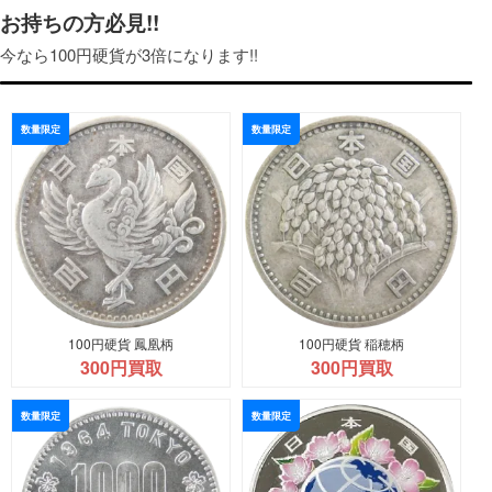
お持ちの方必見!!
為、宜しければ一度拝見させていただきます。
今なら100円硬貨が3倍になります!!
数量限定
数量限定
100円硬貨 鳳凰柄
100円硬貨 稲穂柄
300円買取
300円買取
数量限定
数量限定