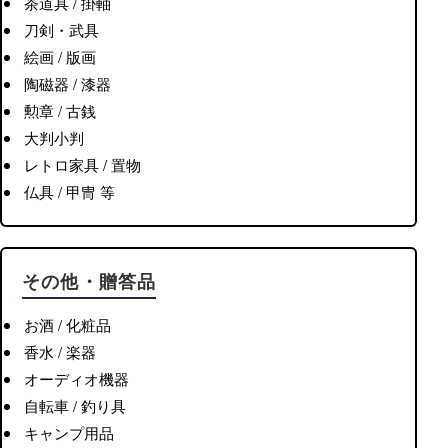
茶道具 / 掛軸
刀剣・武具
絵画 / 版画
陶磁器 / 漆器
勲章 / 古銭
大判小判
レトロ家具 / 置物
仏具 / 甲冑 等
その他・贈答品
お酒 / 化粧品
香水 / 楽器
オーディオ機器
自転車 / 釣り具
キャンプ用品