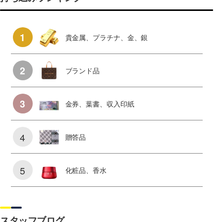
1
貴金属、プラチナ、金、銀
2
ブランド品
3
金券、葉書、収入印紙
4
贈答品
5
化粧品、香水
スタッフブログ